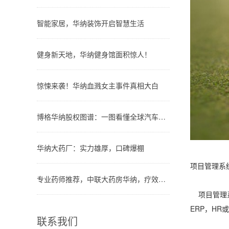
智能家居，华纳装饰开启智慧生活
健身新天地，华纳健身馆面积惊人！
惊悚来袭！华纳血溅女主事件真相大白
博格华纳股权图谱：一图看懂全球汽车零部件巨头的股权结构
华纳大药厂：实力雄厚，口碑爆棚
项目管理系
专业药师推荐，中联大药房华纳，疗效看得见！
项目管理系统
ERP，H
联系我们