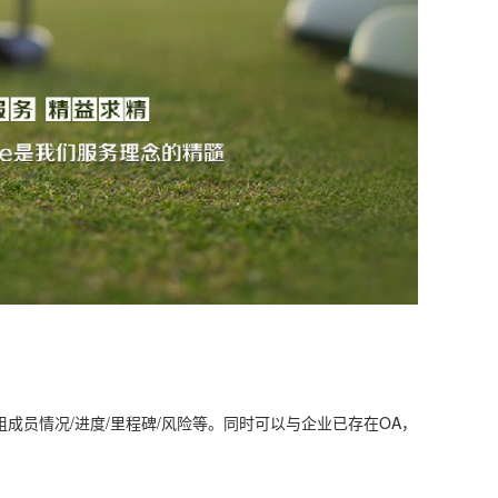
组成员情况/进度/里程碑/风险等。同时可以与企业已存在OA，