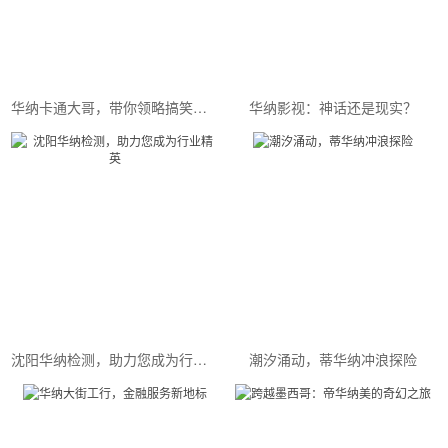
华纳卡通大哥，带你领略搞笑的魅力
华纳影视：神话还是现实？
沈阳华纳检测，助力您成为行业精英
潮汐涌动，蒂华纳冲浪探险