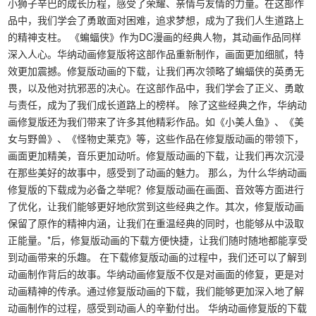
小狮子辛巴的成长历程，感受了荣耀、亲情与友情的力量。在这部作
品中，我们学会了勇敢面对困难，追求梦想，成为了我们人生道路上
的精神支柱。 《蝙蝠侠》作为DC漫画的经典人物，其动画作品同样
深入人心。华纳动画修复版将这部作品重新制作，画面更加细腻，特
效更加震撼。修复版动画的下载，让我们再次领略了蝙蝠侠的英勇无
畏，以及他对抗邪恶的决心。在这部作品中，我们学会了正义、勇敢
与责任，成为了我们成长道路上的榜样。 除了这些经典之作，华纳动
画修复版还为我们带来了许多其他精彩作品。如《小美人鱼》、《美
女与野兽》、《怪物史莱克》等，这些作品在修复版动画的带领下，
画面更加精美，音乐更加动听。修复版动画的下载，让我们再次沉浸
在那些美好的故事中，感受到了动画的魅力。 那么，为什么华纳动画
修复版的下载成为必备之举呢？修复版动画在画面、音效等方面进行
了优化，让我们能够更好地欣赏到这些经典之作。其次，修复版动画
保留了原作的精神内涵，让我们在重温经典的同时，也能够从中汲取
正能量。*后，修复版动画的下载方便快捷，让我们随时随地都能享受
到动画带来的乐趣。 在下载修复版动画的过程中，我们还可以了解到
动画制作背后的故事。华纳动画修复版不仅是对画面的修复，更是对
动画精神的传承。通过修复版动画的下载，我们能够更加深入地了解
动画制作的过程，感受到动画人的辛勤付出。 华纳动画修复版的下载