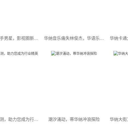
华纳兄弟牵手男星，影视圈新势力崛起
华纳音乐痛失林俊杰，华语乐坛或将迎来新变革！
沈阳华纳检测，助力您成为行业精英
潮汐涌动，蒂华纳冲浪探险
华纳大街