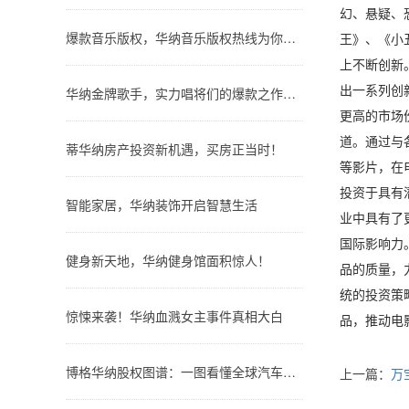
幻、悬疑、
爆款音乐版权，华纳音乐版权热线为你服务！
王》、《小
上不断创新
出一系列创
华纳金牌歌手，实力唱将们的爆款之作大公开！
更高的市场
道。通过与
蒂华纳房产投资新机遇，买房正当时！
等影片，在
投资于具有
智能家居，华纳装饰开启智慧生活
业中具有了
国际影响力
健身新天地，华纳健身馆面积惊人！
品的质量，
统的投资策
惊悚来袭！华纳血溅女主事件真相大白
品，推动电
博格华纳股权图谱：一图看懂全球汽车零部件巨头的股权结构
上一篇：
万