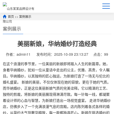
首页
>>
案例展示
案例展示
美丽新娘，华纳婚纱打造经典
作者：admin11
发布时间：2025-10-09 23:13:27
点击：99
在这个浪漫的季节里，一位美丽的新娘即将踏入人生的新篇章。她，
身着华纳婚纱，犹如一位从童话中走出的公主，优雅、高贵，令人瞩
目。华纳婚纱，以其独特的匠心独运，为新娘打造了一场无与伦比的
婚礼盛宴。 新娘的美丽，不仅仅体现在她的容貌，更在于她的气质。
而华纳婚纱，正是这位美丽新娘气质的完美诠释。它以精湛的工艺、
独特的剪裁，将新娘的美丽展现得淋漓尽致。每一针每一线，都凝聚
着设计师的心血与智慧，为新娘打造出一场视觉盛宴。 走进华纳婚纱
店，仿佛步入了一个充满浪漫气息的宫殿。店内陈列着各式各样的婚
纱，从简约大气到奢华精致，每一款都独具匠心。新娘在挑选婚纱的