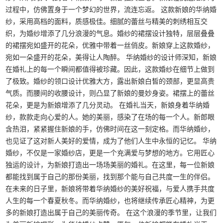
过程中，仿佛置身于一个梦幻的世界，流连忘返。 这款新娘的华纳婚
纱，采用高档的面料，质感极佳。细腻的蕾丝与精美的刺绣相互交
织，为婚纱增添了几分浪漫的气息。婚纱的裙摆设计独特，层层叠叠
的裙摆宛如盛开的花朵，优雅中带着一丝俏皮。新娘穿上这款婚纱，
宛如一朵盛开的花朵，美得让人陶醉。 华纳婚纱的设计师深知，新娘
在婚礼上的每一个瞬间都值得被珍藏。因此，这款婚纱在细节上做到
了极致。婚纱的领口设计优雅大方，露出新娘白皙的颈部，更显高贵
气质。而腰间的收腰设计，则凸显了新娘的曼妙身姿。裙摆上的蕾丝
花朵，更是为新娘增添了几分灵动。 在婚礼当天，新娘身着华纳婚
纱，款款走向心爱的人。她的美丽，感染了在场的每一个人。新郎眼
含热泪，紧紧握住新娘的手，仿佛时间在这一刻定格。而华纳婚纱，
也见证了这对新人美好的爱情，成为了他们人生中永恒的记忆。 华纳
婚纱，不仅是一家婚纱店，更是一个充满爱与梦想的地方。它用匠心
独运的设计，为新娘打造出一场场美丽的婚礼。在这里，每一位新娘
都能找到属于自己的那份美丽，找到那个能与自己共度一生的伴侣。
在未来的日子里，新娘将带着华纳婚纱的美好祝福，与爱人携手共度
人生的每一个春夏秋冬。而华纳婚纱，也将继续传承匠心精神，为更
多的新娘打造出属于自己的美丽传奇。 在这个浪漫的季节里，让我们