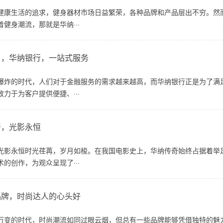
健康生活的追求，健身器材市场日益繁荣，各种品牌和产品层出不穷。然
健身潮流，那就是华纳···
户，华纳银行，一站式服务
爆炸的时代，人们对于金融服务的需求越来越高，而华纳银行正是为了满
力于为客户提供便捷、···
奇，光影永恒
光影永恒时光荏苒，岁月如梭。在我国电影史上，华纳传奇始终占据着举
的创作，为观众呈现了···
品牌，时尚达人的心头好
万变的时代，时尚潮流如同过眼云烟，但总有一些品牌能够凭借独特的魅