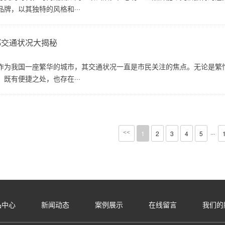
牌，以其独特的风格和···
都交通状况大揭秘
作为我国一座繁华的城市，其交通状况一直是市民关注的焦点。无论是繁
既有便捷之处，也存在···
···
<<
1
2
3
4
5
品中心
新闻动态
案例展示
在线留言
我们的