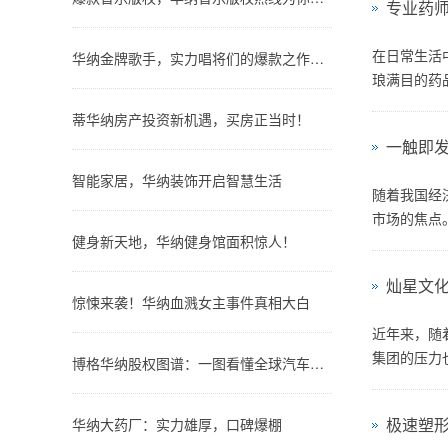
专业药
在日常生活
华纳金牌歌手，实力唱将们的爆款之作大公开！
琅满目的药品
蒂华纳房产投资新机遇，买房正当时！
一触即
智能家居，华纳装饰开启智慧生活
随着我国经
市场的焦点。
健身新天地，华纳健身馆面积惊人！
灿星文
惊悚来袭！华纳血溅女主事件真相大白
近年来，随
集团的压力也
博格华纳股权图谱：一图看懂全球汽车零部件巨头的股权结构
极速塑
华纳大药厂：实力雄厚，口碑爆棚