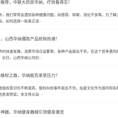
师推荐，中联大药房华纳，疗效看得见！
中，我们常常会遇到各种健康问题，如感冒、咳嗽、消化不良等。为了解
，如何选择一款真正适···
发，山西华纳爆款产品抢购热潮！
济的快速发展，消费市场日益繁荣，各种产品层出不穷。在这个竞争激烈
近日，山西华纳公司的···
化维权之路，华纳能否承受压力？
着版权意识的不断提高，版权纠纷事件层出不穷。灿星文化作为国内知名
愈发明显。本文将从灿···
形神器，华纳健身器械引领健身潮流