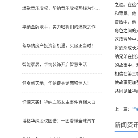
之谜。在这
爆款音乐版权，华纳音乐版权热线为你服务！
和背景。他
冒险中，他
华纳金牌歌手，实力唱将们的爆款之作大公开！
角色之间的
这场冒险中
蒂华纳房产投资新机遇，买房正当时！
将逐渐成长
纳兄弟在挑
智能家居，华纳装饰开启智慧生活
的故事中，
相信在第三
使故事更加
健身新天地，华纳健身馆面积惊人！
共同见证华
惊悚来袭！华纳血溅女主事件真相大白
上一篇：
华
博格华纳股权图谱：一图看懂全球汽车零部件巨头的股权结构
新闻资