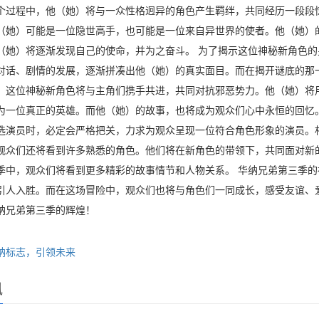
个过程中，他（她）将与一众性格迥异的角色产生羁绊，共同经历一段段
（她）可能是一位隐世高手，也可能是一位来自异世界的使者。他（她）
（她）将逐渐发现自己的使命，并为之奋斗。 为了揭示这位神秘新角色
对话、剧情的发展，逐渐拼凑出他（她）的真实面目。而在揭开谜底的那
，这位神秘新角色将与主角们携手共进，共同对抗邪恶势力。他（她）将
为一位真正的英雄。而他（她）的故事，也将成为观众们心中永恒的回忆
选演员时，必定会严格把关，力求为观众呈现一位符合角色形象的演员。
观众们还将看到许多熟悉的角色。他们将在新角色的带领下，共同面对新
季中，观众们将看到更多精彩的故事情节和人物关系。 华纳兄弟第三季
引人入胜。而在这场冒险中，观众们也将与角色们一同成长，感受友谊、
纳兄弟第三季的辉煌！
纳标志，引领未来
讯