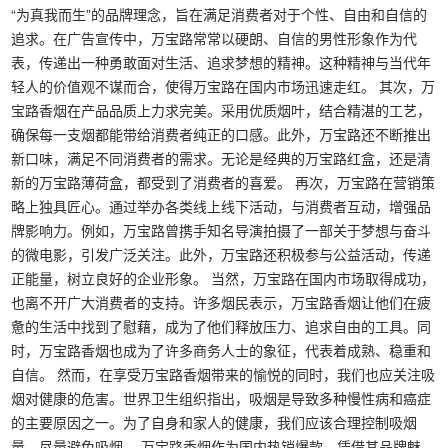
“为真我而生”的品牌理念，旨在满足消费者对于个性、自由和自信的
追求。在广告宣传中，万宝路常常以硬朗、自信的男性形象作为代
表，传递出一种勇敢面对生活、追求梦想的精神。这种精神与当代年
轻人的价值观不谋而合，使得万宝路在国内市场迅速走红。 其次，万
宝路香烟在产品品质上力求完美。采用优质烟叶，结合精湛的工艺，
确保每一支烟都能带给消费者纯正的口感。此外，万宝路还不断推出
新口味，满足不同消费者的需求。无论是经典的万宝路红盒，还是清
新的万宝路薄荷盒，都受到了消费者的喜爱。 再次，万宝路在营销策
略上独具匠心。通过举办各类线上线下活动，与消费者互动，增强品
牌影响力。例如，万宝路曾携手知名导演拍摄了一部关于梦想与奋斗
的微电影，引发广泛关注。此外，万宝路还积极参与公益活动，传递
正能量，树立良好的企业形象。 当然，万宝路在国内市场取得成功，
也离不开广大消费者的支持。许多烟民表示，万宝路香烟让他们在疲
惫的生活中找到了慰藉，成为了他们释放压力、追求自由的工具。同
时，万宝路香烟也成为了许多商务人士的象征，代表着成熟、稳重和
自信。 然而，在享受万宝路香烟带来的愉悦的同时，我们也应关注吸
烟对健康的危害。世界卫生组织指出，吸烟是导致多种慢性病和癌症
的主要原因之一。为了自身和家人的健康，我们应该合理控制吸烟
量，尽量避免吸烟。 万宝路香烟作为国内热销爆款，凭借其品牌魅