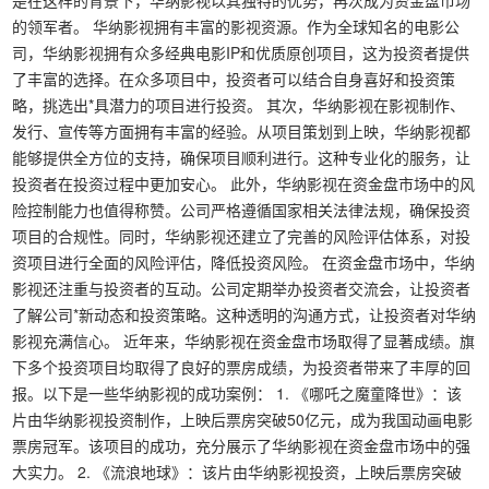
是在这样的背景下，华纳影视以其独特的优势，再次成为资金盘市场
的领军者。 华纳影视拥有丰富的影视资源。作为全球知名的电影公
司，华纳影视拥有众多经典电影IP和优质原创项目，这为投资者提供
了丰富的选择。在众多项目中，投资者可以结合自身喜好和投资策
略，挑选出*具潜力的项目进行投资。 其次，华纳影视在影视制作、
发行、宣传等方面拥有丰富的经验。从项目策划到上映，华纳影视都
能够提供全方位的支持，确保项目顺利进行。这种专业化的服务，让
投资者在投资过程中更加安心。 此外，华纳影视在资金盘市场中的风
险控制能力也值得称赞。公司严格遵循国家相关法律法规，确保投资
项目的合规性。同时，华纳影视还建立了完善的风险评估体系，对投
资项目进行全面的风险评估，降低投资风险。 在资金盘市场中，华纳
影视还注重与投资者的互动。公司定期举办投资者交流会，让投资者
了解公司*新动态和投资策略。这种透明的沟通方式，让投资者对华纳
影视充满信心。 近年来，华纳影视在资金盘市场取得了显著成绩。旗
下多个投资项目均取得了良好的票房成绩，为投资者带来了丰厚的回
报。以下是一些华纳影视的成功案例： 1. 《哪吒之魔童降世》：该
片由华纳影视投资制作，上映后票房突破50亿元，成为我国动画电影
票房冠军。该项目的成功，充分展示了华纳影视在资金盘市场中的强
大实力。 2. 《流浪地球》：该片由华纳影视投资，上映后票房突破