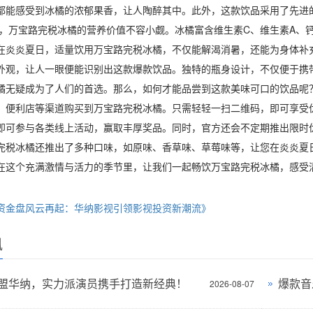
都能感受到冰橘的浓郁果香，让人陶醉其中。此外，这款饮品采用了先进
次，万宝路完税冰橘的营养价值不容小觑。冰橘富含维生素C、维生素A、
在炎炎夏日，适量饮用万宝路完税冰橘，不仅能解渴消暑，还能为身体补
外观，让人一眼便能识别出这款爆款饮品。独特的瓶身设计，不仅便于携
橘无疑成为了人们的首选。那么，如何才能品尝到这款美味可口的饮品呢
、便利店等渠道购买到万宝路完税冰橘。只需轻轻一扫二维码，即可享受
即可参与各类线上活动，赢取丰厚奖品。同时，官方还会不定期推出限时优
完税冰橘还推出了多种口味，如原味、香草味、草莓味等，让您在炎炎夏
在这个充满激情与活力的季节里，让我们一起畅饮万宝路完税冰橘，感受
资金盘风云再起：华纳影视引领影视投资新潮流》
讯
盟华纳，实力派演员携手打造新经典！
爆款音
2026-08-07