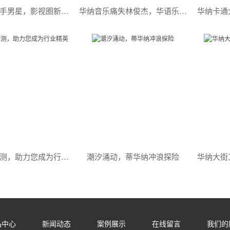
华纳兄弟牵手男星，影视圈新势力崛起
华纳音乐痛失林俊杰，华语乐坛或将迎来新变革！
沈阳华纳检测，助力您成为行业精英
潮汐涌动，蒂华纳冲浪探险
华纳大街
品中心
新闻动态
案例展示
在线留言
我们的