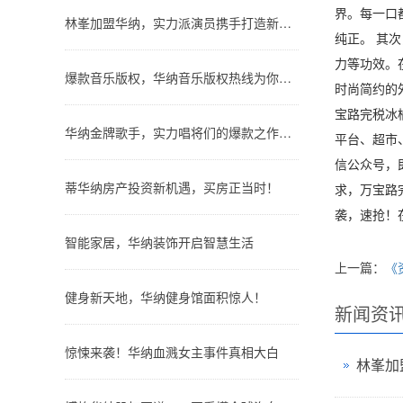
界。每一口
林峯加盟华纳，实力派演员携手打造新经典！
纯正。 其
力等功效。
爆款音乐版权，华纳音乐版权热线为你服务！
时尚简约的
宝路完税冰
华纳金牌歌手，实力唱将们的爆款之作大公开！
平台、超市
信公众号，
蒂华纳房产投资新机遇，买房正当时！
求，万宝路
袭，速抢！
智能家居，华纳装饰开启智慧生活
上一篇：
《
健身新天地，华纳健身馆面积惊人！
新闻资
惊悚来袭！华纳血溅女主事件真相大白
林峯加