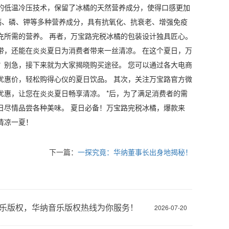
的低温冷压技术，保留了冰橘的天然营养成分，使得口感更加
钙、磷、钾等多种营养成分，具有抗氧化、抗衰老、增强免疫
充所需的营养。 再者，万宝路完税冰橘的包装设计独具匠心。
带，还能在炎炎夏日为消费者带来一丝清凉。 在这个夏日，万
？别急，接下来就为大家揭晓购买途径。 您可以通过各大电商
优惠价，轻松购得心仪的夏日饮品。 其次，关注万宝路官方微
惠，让您在炎炎夏日畅享清凉。 *后，为了满足消费者的需
日尽情品尝各种美味。 夏日必备！万宝路完税冰橘，爆款来
清凉一夏！
下一篇：
一探究竟：华纳董事长出身地揭秘！
乐版权，华纳音乐版权热线为你服务！
2026-07-20