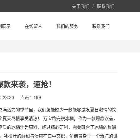
关于我们
/
联系我们
例展示
在线留言
我们的服务
联系我们
爆款来袭，速抢！
:23:20
点击：199
充满活力的季节里，我们怎能缺少一款能够激发夏日激情的饮
个夏天尽情享受清凉！ 万宝路完税冰橘，作为一款爆款饮品，
品质的冰橘汁为原料，经过精心研制，完美融合了冰橘的鲜甜
怀。冰橘汁的鲜甜与清爽在口中交织，仿佛置身于一个清凉的世