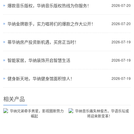
爆款音乐版权，华纳音乐版权热线为你服务！
2026-07-20
华纳金牌歌手，实力唱将们的爆款之作大公开！
2026-07-20
蒂华纳房产投资新机遇，买房正当时！
2026-07-19
智能家居，华纳装饰开启智慧生活
2026-07-19
健身新天地，华纳健身馆面积惊人！
2026-07-19
相关产品