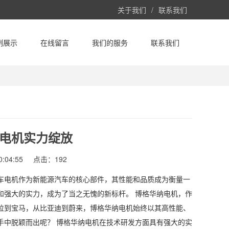
关于我们
/
联系我们
例展示
在线留言
我们的服务
联系我们
电机实力绽放
:04:55
点击：192
车电机作为新能源汽车的核心部件，其性能和品质成为衡量一
和强大的实力，成为了当之无愧的新标杆。 博格华纳电机，作
拉到宝马，从比亚迪到蔚来，博格华纳电机始终以其高性能、
手中脱颖而出呢？ 博格华纳电机在技术研发方面具有强大的实