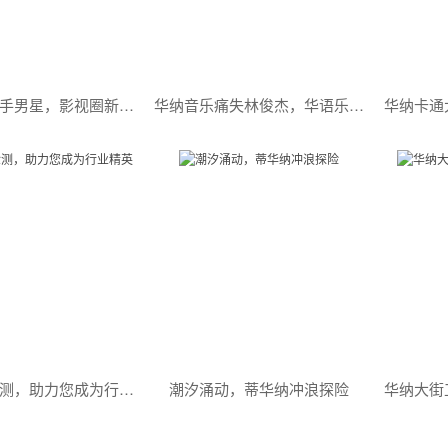
华纳兄弟牵手男星，影视圈新势力崛起
华纳音乐痛失林俊杰，华语乐坛或将迎来新变革！
沈阳华纳检测，助力您成为行业精英
潮汐涌动，蒂华纳冲浪探险
华纳大街