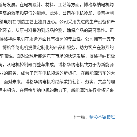
新与发展。在电机设计、材料、工艺等方面，博格华纳电机均
更高的效率和更低的能耗。此外，公司在电机冷却、噪音控制
华纳电机在制造工艺上独具匠心。公司采用先进的生产设备和严
个环节，从原材料采购到成品检测，确保产品的高可靠性。正
，博格华纳电机在服务方面具有极高的专业性。公司拥有一支专
，博格华纳电机提供定制化的产品和服务，助力客户在激烈的
具前瞻性。面对全球新能源汽车市场的快速发展，博格华纳积极
统，从电机控制器到整车集成，博格华纳电机致力于为新能源
专业的服务，成为了汽车电机领域的新标杆。在新能源汽车的大
。 面对未来，博格华纳电机将继续秉持创新、务实、共赢的理
理由相信，在博格华纳电机的助力下，新能源汽车行业将迎来
下一篇：
精彩不容错过