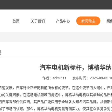
首页
关于我们
产品中心
新闻动态
案
题
汽车电机新标杆，博格华纳
作者：admin11
发布时间：2025-09-02 10
飞速发展，汽车行业正经历着前所未有的变革。在这个变革的大潮中，汽
力的关键因素。在这场电机领域的角逐中，博格华纳电机以其卓越的品质
的汽车零部件供应商，其产品广泛应用于全球各大知名汽车品牌。从特斯
得了市场的认可。那么，博格华纳电机究竟有何实力，使其在众多竞争对