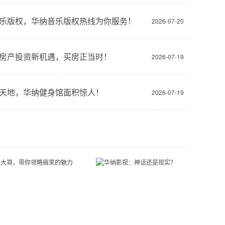
乐版权，华纳音乐版权热线为你服务！
2026-07-20
房产投资新机遇，买房正当时！
2026-07-19
天地，华纳健身馆面积惊人！
2026-07-19