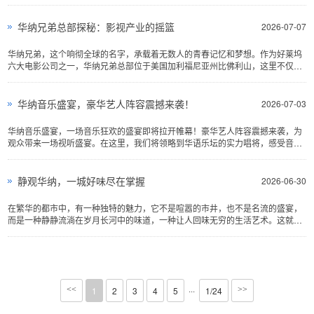
旅。选择一家正规、信···
华纳兄弟总部探秘：影视产业的摇篮
2026-07-07
华纳兄弟，这个响彻全球的名字，承载着无数人的青春记忆和梦想。作为好莱坞
六大电影公司之一，华纳兄弟总部位于美国加利福尼亚州比佛利山，这里不仅是
影视产业的摇篮，更是···
华纳音乐盛宴，豪华艺人阵容震撼来袭！
2026-07-03
华纳音乐盛宴，一场音乐狂欢的盛宴即将拉开帷幕！豪华艺人阵容震撼来袭，为
观众带来一场视听盛宴。在这里，我们将领略到华语乐坛的实力唱将，感受音乐
的魅力，共享这份欢乐···
静观华纳，一城好味尽在掌握
2026-06-30
在繁华的都市中，有一种独特的魅力，它不是喧嚣的市井，也不是名流的盛宴，
而是一种静静流淌在岁月长河中的味道，一种让人回味无穷的生活艺术。这就是
静观华纳，一座城市的···
···
<<
1
2
3
4
5
1/24
>>