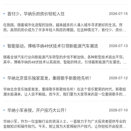
的药品，还以实际行动···
首付少，华纳乐府房价轻松入住
2026-07-15
在我国，随着城市化进程的加快，越来越多的人涌入城市寻求更好的生活。然
而，高昂的房价成为了许多年轻人购房的难题。在这种情况下，首付少、房价合
理的楼盘应运而生，华纳···
智能驱动，博格华纳48伏技术引领新能源汽车潮流
2026-07-13
随着全球汽车行业向新能源汽车转型的步伐不断加快，各种新型技术层出不穷。
其中，博格华纳的48伏技术以其高效、智能的特点，引领着新能源汽车潮流，成
为行业发展的新趋势。···
华纳北京音乐独家首发，重磅歌手新歌抢先听！
2026-07-12
华纳北京音乐独家首发，重磅歌手新歌抢先听！在这个音乐繁荣的时代，新歌如
潮水般涌来，让人目不暇接。而今天，我们要为大家带来的是一位重磅歌手的新
歌，由华纳北京音乐独···
华纳小军亲授，开户技巧大公开！
2026-07-10
华纳小军，作为一位金融行业的资深人士，一直致力于为广大投资者提供专业的
金融知识和操作技巧。今天，就让我为大家揭秘开户技巧，让你轻松开启投资之