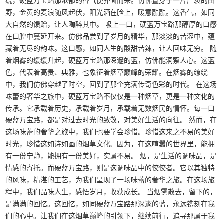
绕，硬蓝万宝路那浓郁的香气便扑面而来。仿佛置身于一片广袤的田
野，金黄的麦浪随风起伏，阳光洒在脸上，暖意融融。这香气，如同
大自然的馈赠，让人陶醉其中。 吸上一口，硬蓝万宝路那醇厚的口感
在口腔中蔓延开来。仿佛品尝到了岁月的精华，那淡淡的苦涩中，蕴
藏着无尽的韵味。这口感，如同人生的酸甜苦辣，让人回味无穷。 随
着烟雾的缓缓升起，硬蓝万宝路那深邃的蓝，仿佛能洞察人心。这蓝
色，代表着高贵、典雅，也象征着烟草巅峰的荣耀。在烟雾的缭绕
中，我们仿佛穿越了时空，回到了那个充满传奇色彩的时代。 在这场
味蕾的奢华之旅中，硬蓝万宝路不仅仅是一种烟草，更是一种文化的
传承。它承载着历史，承载着岁月，承载着无数烟民的情怀。每一口
硬蓝万宝路，都是对过去时光的致敬，对美好生活的向往。 然而，在
这场味蕾的奢华之旅中，我们也要学会珍惜。珍惜这来之不易的美好
时光，珍惜这如诗如画的烟草文化。因为，在这喧嚣的世界里，能拥
有一份宁静，能拥有一份美好，实属不易。 烟，是生活的调味品，是
情感的寄托。而硬蓝万宝路，则是这调味品中的佼佼者。它以其独特
的风味，精湛的工艺，为我们呈现了一场味蕾的奢华之旅。在这场旅
程中，我们品味人生，感悟岁月，收获成长。 当烟雾散去，留下的，
是满满的回忆。这回忆，如同硬蓝万宝路那深邃的蓝，永远镌刻在我
们的心中。让我们在这烟草巅峰的引领下，继续前行，追寻那属于我