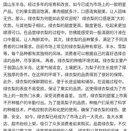
国山东半岛，经过多年的培育和改良，如今已成为市场上的一款明星
产品。它的果实圆润饱满，果肉细腻多汁，口感清爽甜美，让人回味
无穷。那么，绿衣梨为何能如此受欢迎呢？ 绿衣梨的口感是其*大的
优势。与其他梨子相比，绿衣梨的甜度更高，酸度更低，吃起来更加
顺滑可口。在品尝绿衣梨的过程中，仿佛能感受到一股清甜的汁液在
口中蔓延，让人陶醉其中。 其次，绿衣梨的品种繁多，满足了不同消
费者的口味需求。目前市场上常见的绿衣梨品种有翠冠、丰水、雪梨
等，每个品种都有其独特的风味。消费者可以根据自己的喜好选择合
适的品种，尽享美味。 再者，绿衣梨的种植环境优越。绿衣梨主要产
于我国山东半岛，这里气候适宜，土壤肥沃，为梨子的生长提供了得
天独厚的条件。在这样的环境下，绿衣梨的品质得到了很好的保障。
此外，绿衣梨的保鲜期较长，便于长途运输和储存。在运输过程中，
绿衣梨的表皮不易受损，保证了果实的品质。这使得绿衣梨成为了市
场上的一款热门水果，深受消费者喜爱。 当然，绿衣梨的甜蜜上市离
不开种植户的辛勤付出。为了提高梨子的品质，种植户们采用了科学
的种植技术，严格控制农药和化肥的使用，确保了绿衣梨的绿色、健
康、安全。 如今，绿衣梨已经成为了市场上的一大亮点。各大水果
店、超市纷纷上架，吸引了众多消费者前来购买。品尝绿衣梨，不仅
能满足口腹之欲，还能带来愉悦的心情。 绿衣梨以其独特的风味、丰