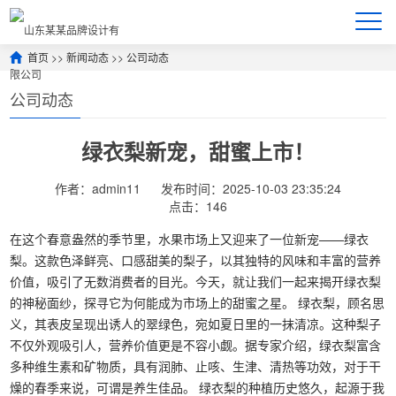
首页
>>
新闻动态
>>
公司动态
公司动态
绿衣梨新宠，甜蜜上市！
作者：admin11
发布时间：2025-10-03 23:35:24
点击：146
在这个春意盎然的季节里，水果市场上又迎来了一位新宠——绿衣
梨。这款色泽鲜亮、口感甜美的梨子，以其独特的风味和丰富的营养
价值，吸引了无数消费者的目光。今天，就让我们一起来揭开绿衣梨
的神秘面纱，探寻它为何能成为市场上的甜蜜之星。 绿衣梨，顾名思
义，其表皮呈现出诱人的翠绿色，宛如夏日里的一抹清凉。这种梨子
不仅外观吸引人，营养价值更是不容小觑。据专家介绍，绿衣梨富含
多种维生素和矿物质，具有润肺、止咳、生津、清热等功效，对于干
燥的春季来说，可谓是养生佳品。 绿衣梨的种植历史悠久，起源于我