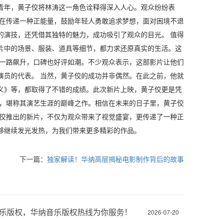
青年，黄子佼将林涛这一角色诠释得深入人心。观众纷纷表
旨在传递一种正能量，鼓励年轻人勇敢追求梦想，面对困境不退
的演技，还凭借其独特的魅力，成功吸引了观众的目光。 值得
片中的场景、服装、道具等细节，都力求还原真实的生活。这
房一路飙升，口碑也好评如潮。不少观众表示，这部影片让他们
演员的代表。 当然，黄子佼的成功并非偶然。在此之前，他就
义》等，都取得了不错的成绩。此次新片上映，黄子佼更是凭
现，堪称其演艺生涯的巅峰之作。相信在未来的日子里，黄子佼
子佼推出的新片，不仅为观众带来了视觉盛宴，更传递了一种正
够继续发光发热，为我们带来更多精彩的作品。
下一篇：
独家解读！华纳高层揭秘电影制作背后的故事
乐版权，华纳音乐版权热线为你服务！
2026-07-20