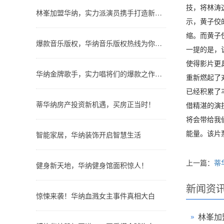
技，将林涛
林峯加盟华纳，实力派演员携手打造新经典！
示，黄子佼
缩。而黄子
爆款音乐版权，华纳音乐版权热线为你服务！
一提的是，
使得影片更
华纳金牌歌手，实力唱将们的爆款之作大公开！
重新燃起了
已经积累了
蒂华纳房产投资新机遇，买房正当时！
借精湛的演
将会带给我
能量。该片
智能家居，华纳装饰开启智慧生活
上一篇：
蒂
健身新天地，华纳健身馆面积惊人！
新闻资
惊悚来袭！华纳血溅女主事件真相大白
林峯加