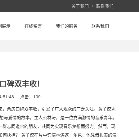
关于我们
/
联系我们
例展示
在线留言
我们的服务
联系我们
口碑双丰收！
:51:48
点击：109
来，票房口碑双丰收，引发了广大观众的广泛关注。黄子佼凭
梦想与爱情的故事。主人公林涛，是一位充满激情的音乐青年。
一群志同道合的朋友，共同为实现音乐梦想而努力。然而，现
如何抉择？ 黄子佼在片中饰演林涛这一角色，他凭借扎实的演