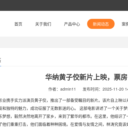
首页
关于我们
产品中心
新闻动态
案
态
华纳黄子佼新片上映，票房
作者：admin11
发布时间：2025-11-20 14
影业携手实力派演员黄子佼，推出了一部备受瞩目的新片。该片自上映以
技和独特的魅力，成功征服了无数影迷的心。 这部电影讲述了一个关于
乐梦想，毅然决然地离开了家乡，来到了繁华的都市。在这里，他结识了
了他们重重打击，他们面临着种种困境。在爱情与友情之间，林涛究竟该