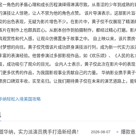
这一角色的矛盾心理和成长历程演绎得淋漓尽致。从青涩的少年到成熟的
的演技让人惊艳，让人不禁为他的角色点赞。 该片导演表示，这部影片
佼的出色表现，无疑为影片增色不少。在影片中，黄子佼不仅展现了精湛
该片在制作上也颇具匠心。从剧本创作到拍摄制作，都经过精心打磨。影
具观赏性和代入感，让观众仿佛置身于故事之中。 自上映以来，该片票
对梦想的向往。黄子佼凭借该片成功跻身演技派行列，成为新一代实力派
丰富的表演经验。他曾参演过多部影视作品，如《欢乐颂》、《人民的名
技，成功吸引了观众的目光。 业内人士表示，黄子佼此次在影片中的表
们更多优秀的作品，为我国影视事业贡献自己的力量。 华纳影业携手黄
票房口碑双丰收，实至名归。让我们期待黄子佼在未来的演艺道路上，能
华纳轻松入境美国攻略
讯
盟华纳，实力派演员携手打造新经典！
爆款音
2026-08-07