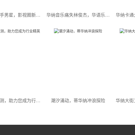
华纳兄弟牵手男星，影视圈新势力崛起
华纳音乐痛失林俊杰，华语乐坛或将迎来新变革！
沈阳华纳检测，助力您成为行业精英
潮汐涌动，蒂华纳冲浪探险
华纳大街