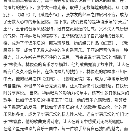
音醇厚而富有感染力，每一首歌都仿佛诉说着一个动人的故事。在华
纳唱片的扶持下，张学友一路走来，取得了无数辉煌的成就。从《吻
别》、《吻下》到《爱是永恒》，张学友的经典之作层出不穷，成为
了无数人心中的永恒记忆。 接下来，我们要说的是华语乐坛的“天后”
王菲。王菲的音乐风格独特，既有空灵飘逸的仙气，又不失大气磅礴
的气势。在华纳唱片的培养下，王菲逐渐形成了自己独特的音乐风
格，成为了华语乐坛的一颗璀璨明珠。她的经典作品《红豆》、《我
愿意》等，成为了无数人心中的治愈系音乐。王菲的声音仿佛有一种
魔力，让人在听完后忍不住陷入沉思。 再来说说华语乐坛的“情歌王
子”林俊杰。林俊杰的音乐才华横溢，他的歌曲充满了故事性，让人在
听完后久久不能忘怀。在华纳唱片的扶持下，林俊杰的歌唱事业如日
中天。他的经典之作《江南》、《修炼爱情》等，成为了华语乐坛的
传世佳作。林俊杰的声音充满力量，让人在悲伤时找到慰藉，在快乐
时分享喜悦。 当然，华纳唱片的影响力榜单中，还有许多其他优秀的
歌手。比如华语乐坛的“摇滚王子”汪峰，他的音乐充满激情，引领着
中国摇滚乐的发展。再比如华语乐坛的“实力派歌手”周杰伦，他的音
乐风格多变，成为了华语乐坛的标志性人物。还有华语乐坛的“创作才
子”林宥嘉，他的歌曲充满诗意，让人在聆听中感受到无尽的遐想。
在这个星光璀璨的音乐王国中，每一位歌手都有自己独特的魅力。而