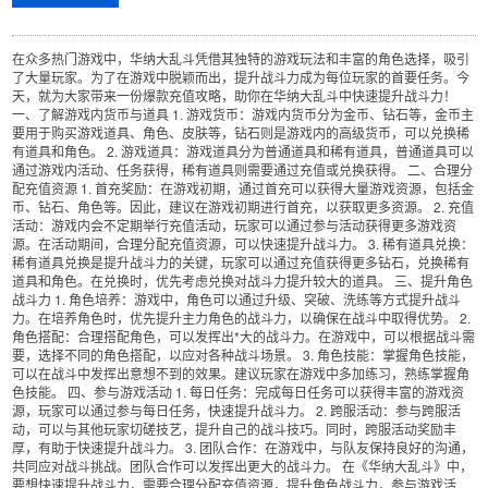
在众多热门游戏中，华纳大乱斗凭借其独特的游戏玩法和丰富的角色选择，吸引
了大量玩家。为了在游戏中脱颖而出，提升战斗力成为每位玩家的首要任务。今
天，就为大家带来一份爆款充值攻略，助你在华纳大乱斗中快速提升战斗力！
一、了解游戏内货币与道具 1. 游戏货币：游戏内货币分为金币、钻石等，金币主
要用于购买游戏道具、角色、皮肤等，钻石则是游戏内的高级货币，可以兑换稀
有道具和角色。 2. 游戏道具：游戏道具分为普通道具和稀有道具，普通道具可以
通过游戏内活动、任务获得，稀有道具则需要通过充值或兑换获得。 二、合理分
配充值资源 1. 首充奖励：在游戏初期，通过首充可以获得大量游戏资源，包括金
币、钻石、角色等。因此，建议在游戏初期进行首充，以获取更多资源。 2. 充值
活动：游戏内会不定期举行充值活动，玩家可以通过参与活动获得更多游戏资
源。在活动期间，合理分配充值资源，可以快速提升战斗力。 3. 稀有道具兑换：
稀有道具兑换是提升战斗力的关键，玩家可以通过充值获得更多钻石，兑换稀有
道具和角色。在兑换时，优先考虑兑换对战斗力提升较大的道具。 三、提升角色
战斗力 1. 角色培养：游戏中，角色可以通过升级、突破、洗练等方式提升战斗
力。在培养角色时，优先提升主力角色的战斗力，以确保在战斗中取得优势。 2.
角色搭配：合理搭配角色，可以发挥出*大的战斗力。在游戏中，可以根据战斗需
要，选择不同的角色搭配，以应对各种战斗场景。 3. 角色技能：掌握角色技能，
可以在战斗中发挥出意想不到的效果。建议玩家在游戏中多加练习，熟练掌握角
色技能。 四、参与游戏活动 1. 每日任务：完成每日任务可以获得丰富的游戏资
源，玩家可以通过参与每日任务，快速提升战斗力。 2. 跨服活动：参与跨服活
动，可以与其他玩家切磋技艺，提升自己的战斗技巧。同时，跨服活动奖励丰
厚，有助于快速提升战斗力。 3. 团队合作：在游戏中，与队友保持良好的沟通，
共同应对战斗挑战。团队合作可以发挥出更大的战斗力。 在《华纳大乱斗》中，
要想快速提升战斗力，需要合理分配充值资源，提升角色战斗力，参与游戏活