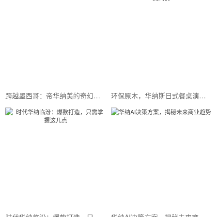
跨越墨西哥：帝华纳美的奇幻之旅
环保原木，华纳斯日式餐桌演绎自然风情