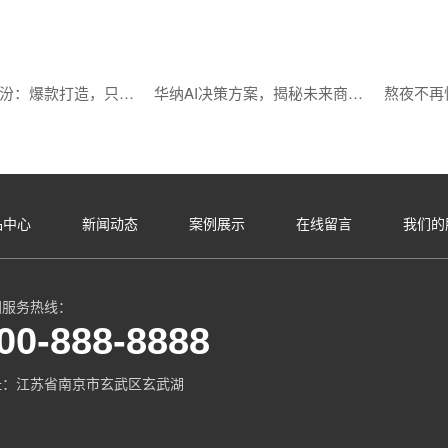
时代华纳临汾：爆款打造，只需掌握这几点
华纳AI决策方案，揭秘未来商业趋势
品中心
新闻动态
案例展示
在线留言
我们的
国服务热线：
00-888-8888
址：江苏省南京市玄武区玄武湖