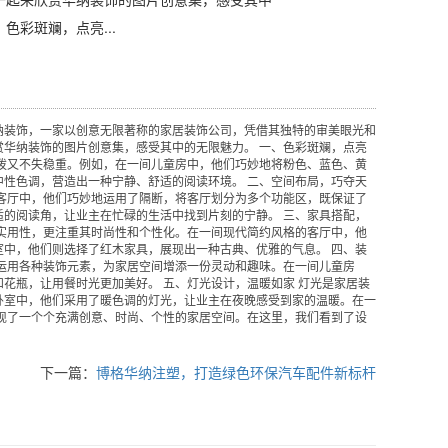
色彩斑斓，点亮...
纳装饰，一家以创意无限著称的家居装饰公司，凭借其独特的审美眼光和
华纳装饰的图片创意集，感受其中的无限魅力。 一、色彩斑斓，点亮
泼又不失稳重。例如，在一间儿童房中，他们巧妙地将粉色、蓝色、黄
性色调，营造出一种宁静、舒适的阅读环境。 二、空间布局，巧夺天
客厅中，他们巧妙地运用了隔断，将客厅划分为多个功能区，既保证了
的阅读角，让业主在忙碌的生活中找到片刻的宁静。 三、家具搭配，
实用性，更注重其时尚性和个性化。在一间现代简约风格的客厅中，他
中，他们则选择了红木家具，展现出一种古典、优雅的气息。 四、装
运用各种装饰元素，为家居空间增添一份灵动和趣味。在一间儿童房
花瓶，让用餐时光更加美好。 五、灯光设计，温暖如家 灯光是家居装
卧室中，他们采用了暖色调的灯光，让业主在夜晚感受到家的温暖。在一
现了一个个充满创意、时尚、个性的家居空间。在这里，我们看到了设
下一篇：
博格华纳注塑，打造绿色环保汽车配件新标杆