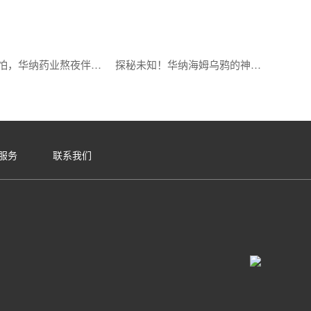
熬夜不再怕，华纳药业熬夜伴侣让你安心入眠
探秘未知！华纳海姆乌鸦的神秘能力曝光
服务
联系我们