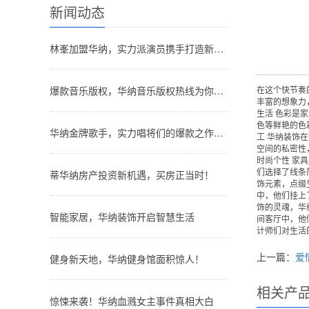
新闻动态
林峯加盟华纳，实力派演员携手打造新经典！
爆款音乐版权，华纳音乐版权热线为你服务！
在这个快节奏
丰富的想象力
生活 色彩是
色等鲜艳的色
华纳金牌歌手，实力唱将们的爆款之作大公开！
工 华纳装饰
空间的私密性
时尚个性 家
们选择了线条
蒂华纳房产投资新机遇，买房正当时！
饰元素，点缀
中，他们挂上
饰的灵魂，华
智能家居，华纳装饰开启智慧生活
间客厅中，他
计师们对生活
上一篇：
爱
健身新天地，华纳健身馆面积惊人！
相关产
惊悚来袭！华纳血溅女主事件真相大白