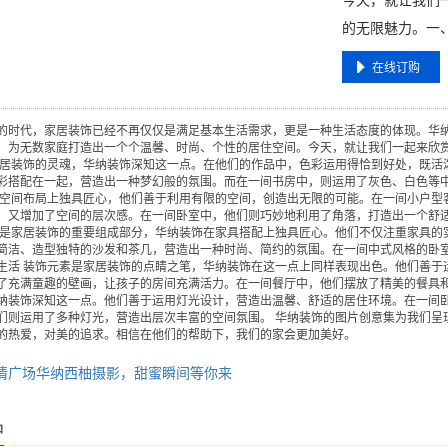
的无限魅力。一、
在线订购
的时代，家居装饰已经不再仅仅是满足基本生活需求，更是一种生活态度的体现。华
，为无数家庭打造出一个个温馨、时尚、个性的居住空间。今天，就让我们一起来欣赏
家居装饰的灵魂，华纳装饰深知这一点。在他们的作品中，色彩运用得恰到好处，既活
彩搭配在一起，营造出一种梦幻般的氛围。而在一间书房中，则运用了灰色、白色等中
在空间布局上独具匠心，他们善于利用有限的空间，创造出无限的可能。在一间小户型
，又增加了空间的层次感。在一间卧室中，他们则巧妙地利用了角落，打造出一个舒适
具是家居装饰的重要组成部分，华纳装饰在家具搭配上独具匠心。他们不仅注重家具的
简洁、造型独特的沙发和茶几，营造出一种时尚、简约的氛围。在一间中式风格的卧室
生活 装饰元素是家居装饰的点睛之笔，华纳装饰在这一点上同样表现出色。他们善于
了充满童趣的壁画，让孩子的房间充满活力。在一间餐厅中，他们摆放了精美的餐具和
纳装饰深知这一点。他们善于运用灯光设计，营造出温馨、舒适的居住环境。在一间
们则运用了多种灯光，营造出层次丰富的空间氛围。 华纳装饰的图片创意集为我们呈
的热爱，对美的追求。相信在他们的帮助下，我们的家会更加美好。
情广场华纳西柚摄影，甜蜜瞬间等你来
品