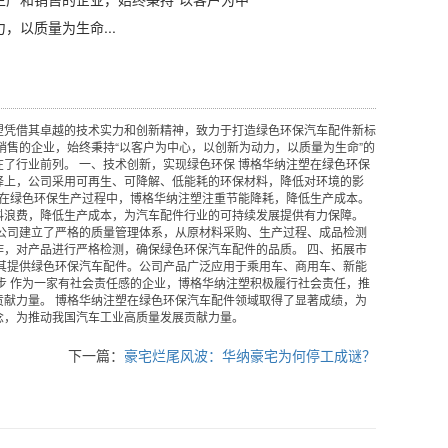
，以质量为生命...
塑凭借其卓越的技术实力和创新精神，致力于打造绿色环保汽车配件新标
销售的企业，始终秉持“以客户为中心，以创新为动力，以质量为生命”的
了行业前列。 一、技术创新，实现绿色环保 博格华纳注塑在绿色环保
择上，公司采用可再生、可降解、低能耗的环保材料，降低对环境的影
 在绿色环保生产过程中，博格华纳注塑注重节能降耗，降低生产成本。
料浪费，降低生产成本，为汽车配件行业的可持续发展提供有力保障。
公司建立了严格的质量管理体系，从原材料采购、生产过程、成品检测
，对产品进行严格检测，确保绿色环保汽车配件的品质。 四、拓展市
其提供绿色环保汽车配件。公司产品广泛应用于乘用车、商用车、新能
步 作为一家有社会责任感的企业，博格华纳注塑积极履行社会责任，推
献力量。 博格华纳注塑在绿色环保汽车配件领域取得了显著成绩，为
念，为推动我国汽车工业高质量发展贡献力量。
下一篇：
豪宅烂尾风波：华纳豪宅为何停工成谜？