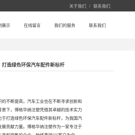
关于我们
/
联系我们
例展示
在线留言
我们的服务
联系我们
，打造绿色环保汽车配件新标杆
识的不断提高，汽车工业也在不断寻求创新和
背景下，博格华纳注塑凭借其卓越的技术实力
力于打造绿色环保汽车配件新标杆，为我国汽
发展贡献力量。博格华纳注塑作为一家专注于
生产和销售的企业，始终秉持“以客户为中