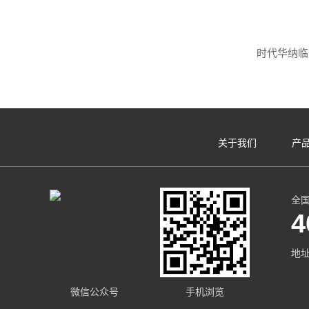
关于我们
产
全
4
地
微信公众号
手机浏览