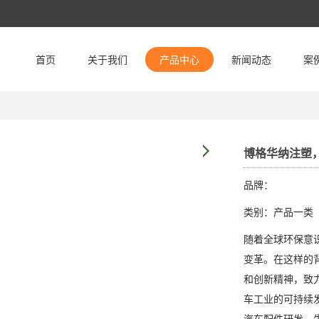
首页
关于我们
产品中心
新闻动态
案
博格华纳注塑
品牌：
类别：产品一类
随着全球环保意
变革。在这样的
和创新精神，致
车工业的可持续
汽车配件研发、