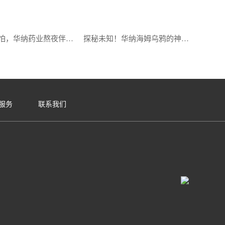
熬夜不再怕，华纳药业熬夜伴侣让你安心入眠
探秘未知！华纳海姆乌鸦的神秘能力曝光
服务
联系我们