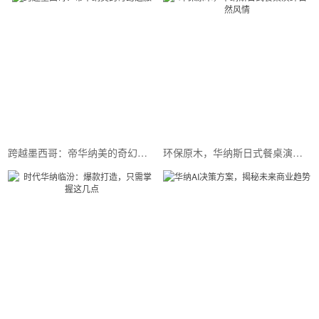
跨越墨西哥：帝华纳美的奇幻之旅
环保原木，华纳斯日式餐桌演绎自然风情