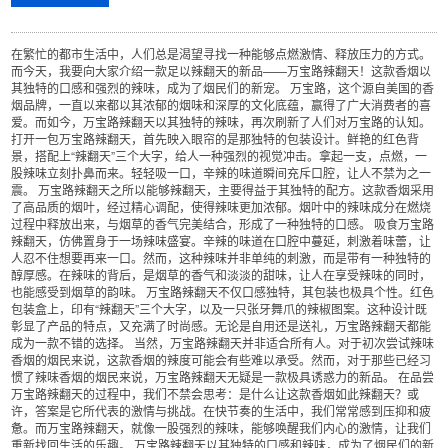
在繁忙的都市生活中，人们总是渴望寻找一种能够点燃激情、释放压力的方式。
而今天，我要向大家介绍一款足以辣翻天的新品——万宝路辣翻天！这款香烟以
其独特的口感和强烈的辣味，成为了烟民们的新宠。 万宝路，这个源自美国的香
烟品牌，一直以来都以其浓郁的烟味和深厚的文化底蕴，赢得了广大消费者的喜
爱。而如今，万宝路辣翻天以其独特的辣味，再次刷新了人们对万宝路的认知。
打开一包万宝路辣翻天，首先映入眼帘的是那独特的包装设计。鲜艳的红色背
景，搭配上“辣翻天”三个大字，给人一种强烈的视觉冲击。拿起一支，点燃，一
股辣味立刻扑鼻而来。轻轻吸一口，辛辣的味道瞬间充斥口腔，让人不禁为之一
震。 万宝路辣翻天之所以能够辣翻天，主要得益于其独特的配方。这款香烟采用
了高品质的烟叶，经过精心调配，使得辣味更加浓郁。烟叶中的辣味成分在燃烧
过程中释放出来，与烟草的香气完美结合，形成了一种独特的口感。 吸食万宝路
辣翻天，仿佛置身于一场辣味盛宴。辛辣的味道在口腔中蔓延，刺激着味蕾，让
人忍不住想要再来一口。然而，这种辣味并非单纯的刺激，而是带有一种独特的
醇厚感。在辣味的背后，是烟草的香气和淡淡的甜味，让人在享受辣味的同时，
也能感受到烟草的韵味。 万宝路辣翻天不仅口感独特，其包装也极具个性。红色
包装盒上，印有“辣翻天”三个大字，以及一只张牙舞爪的辣椒图案。这种设计既
彰显了产品的特点，又充满了时尚感。无论是自用还是送礼，万宝路辣翻天都能
成为一款不错的选择。 当然，万宝路辣翻天并非适合所有人。对于初次尝试辣味
香烟的烟民来说，这款香烟的辣度可能会有些难以承受。然而，对于那些已经习
惯了辣味香烟的烟民来说，万宝路辣翻天无疑是一款极具诱惑力的新品。 在品尝
万宝路辣翻天的过程中，我们不禁会思考：是什么让这款香烟如此辣翻天？或
许，答案是它所代表的激情与挑战。在快节奏的生活中，我们常常感到压抑和疲
惫。而万宝路辣翻天，就像一股强烈的辣味，能够唤醒我们内心的激情，让我们
重新找回生活的乐趣。 万宝路辣翻天以其独特的口感和辣味，成为了烟民们的新