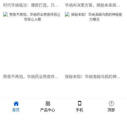
时代华纳临汾：爆款打造，只需掌握这几点
华纳AI决策方案，揭秘未来商业趋势
熬夜不再怕，华纳药业熬夜伴侣让你安心入眠
探秘未知！华纳海姆乌鸦的神秘能力曝光
Copyright © 2022 品牌创新设计有限公司 版权所有 备案号：
首页
产品中心
手机
顶部