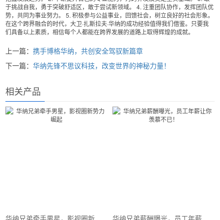
于挑战自我，勇于突破舒适区，敢于尝试新领域。 4. 注重团队协作，发挥团队优
势，共同为事业努力。 5. 积极参与公益事业，回馈社会，树立良好的社会形象。
在这个跨界融合的时代，大卫·扎斯拉夫·华纳的成功经验值得我们借鉴。只要我
们具备以上素质，相信每个人都能在跨界发展的道路上取得辉煌的成就。
上一篇：
携手博格华纳，共创安全驾驭新篇章
下一篇：
华纳先锋不思议科技，改变世界的神秘力量！
相关产品
华纳兄弟牵手男星，影视圈新势力崛起
华纳兄弟薪酬曝光，员工年薪让你羡慕不已！