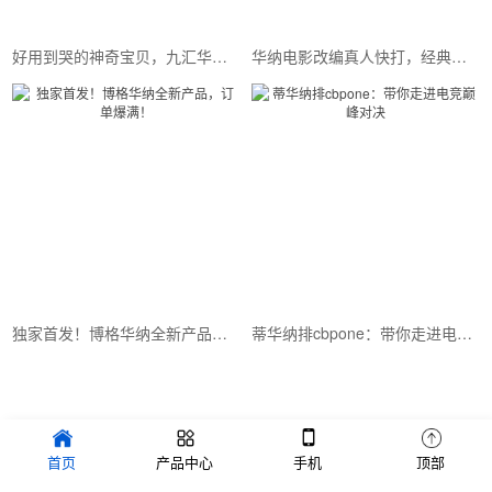
好用到哭的神奇宝贝，九汇华纳带你解锁生活新技能！
华纳电影改编真人快打，经典角色再现江湖
独家首发！博格华纳全新产品，订单爆满！
蒂华纳排cbpone：带你走进电竞巅峰对决
Copyright © 2022 品牌创新设计有限公司 版权所有 备案号：
首页
产品中心
手机
顶部