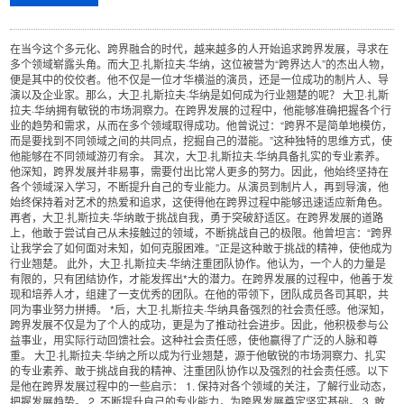
在当今这个多元化、跨界融合的时代，越来越多的人开始追求跨界发展，寻求在
多个领域崭露头角。而大卫·扎斯拉夫·华纳，这位被誉为“跨界达人”的杰出人物，
便是其中的佼佼者。他不仅是一位才华横溢的演员，还是一位成功的制片人、导
演以及企业家。那么，大卫·扎斯拉夫·华纳是如何成为行业翘楚的呢？ 大卫·扎斯
拉夫·华纳拥有敏锐的市场洞察力。在跨界发展的过程中，他能够准确把握各个行
业的趋势和需求，从而在多个领域取得成功。他曾说过：“跨界不是简单地模仿，
而是要找到不同领域之间的共同点，挖掘自己的潜能。”这种独特的思维方式，使
他能够在不同领域游刃有余。 其次，大卫·扎斯拉夫·华纳具备扎实的专业素养。
他深知，跨界发展并非易事，需要付出比常人更多的努力。因此，他始终坚持在
各个领域深入学习，不断提升自己的专业能力。从演员到制片人，再到导演，他
始终保持着对艺术的热爱和追求，这使得他在跨界过程中能够迅速适应新角色。
再者，大卫·扎斯拉夫·华纳敢于挑战自我，勇于突破舒适区。在跨界发展的道路
上，他敢于尝试自己从未接触过的领域，不断挑战自己的极限。他曾坦言：“跨界
让我学会了如何面对未知，如何克服困难。”正是这种敢于挑战的精神，使他成为
行业翘楚。 此外，大卫·扎斯拉夫·华纳注重团队协作。他认为，一个人的力量是
有限的，只有团结协作，才能发挥出*大的潜力。在跨界发展的过程中，他善于发
现和培养人才，组建了一支优秀的团队。在他的带领下，团队成员各司其职，共
同为事业努力拼搏。 *后，大卫·扎斯拉夫·华纳具备强烈的社会责任感。他深知，
跨界发展不仅是为了个人的成功，更是为了推动社会进步。因此，他积极参与公
益事业，用实际行动回馈社会。这种社会责任感，使他赢得了广泛的人脉和尊
重。 大卫·扎斯拉夫·华纳之所以成为行业翘楚，源于他敏锐的市场洞察力、扎实
的专业素养、敢于挑战自我的精神、注重团队协作以及强烈的社会责任感。以下
是他在跨界发展过程中的一些启示： 1. 保持对各个领域的关注，了解行业动态，
把握发展趋势。 2. 不断提升自己的专业能力，为跨界发展奠定坚实基础。 3. 敢