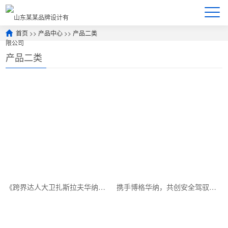
首页
>>
产品中心
>>
产品二类
产品二类
《跨界达人大卫扎斯拉夫华纳：如何成为行业翘楚》
携手博格华纳，共创安全驾驭新篇章