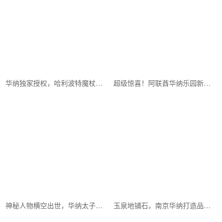
华纳独家授权，哈利波特魔杖带你重返魔法世界
超级惊喜！阿联酋华纳乐园新位置曝光！
神秘人物横空出世，华纳太子爷究竟是谁？
玉泉地铺石，南京华纳打造品质家居新标杆