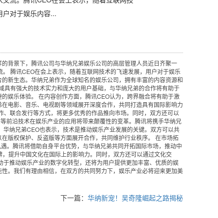
户对于娱乐内容...
样的背景下，腾讯公司与华纳兄弟娱乐公司的高层管理人员近日齐聚一
。 腾讯CEO在会上表示，随着互联网技术的飞速发展，用户对于娱乐
合的新生态。华纳兄弟作为全球知名的娱乐公司，拥有丰富的内容资源和
领域具有强大的技术实力和庞大的用户基础，与华纳兄弟的合作将有助于
的娱乐体验。 在内容创作方面，腾讯CEO认为，跨界融合将有助于激
弟在电影、音乐、电视剧等领域展开深度合作，共同打造具有国际影响力
制作、联合发行等方式，将更多优秀的作品推向市场。同时，双方还可以
VR等前沿技术在娱乐产业的应用将带来颠覆性的变革。腾讯将携手华纳兄
 华纳兄弟CEO也表示，技术是推动娱乐产业发展的关键。双方可以共
在版权保护、反盗版等方面展开合作，共同维护行业秩序。 在市场拓
展机遇。腾讯将借助自身平台优势，与华纳兄弟共同开拓国际市场，推动中
品牌，提升中国文化在国际上的影响力。同时，双方还可以通过文化交
助于推动娱乐产业的数字化转型，还将为用户提供更加丰富、优质的娱
能性。我们有理由相信，在双方的共同努力下，娱乐产业必将迎来更加美
下一篇：
华纳新宠！吴奇隆崛起之路揭秘