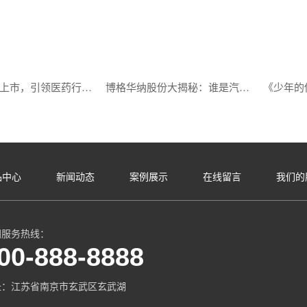
华纳大药房上市，引领医药行业迈向更高峰
博格华纳股份大揭秘：谁是汽车零部件巨头的真正掌门人？
品中心
新闻动态
案例展示
在线留言
我们的
国服务热线：
00-888-8888
址：江苏省南京市玄武区玄武湖