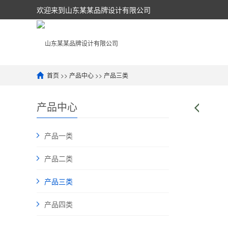
欢迎来到山东某某品牌设计有限公司
首页
>>
产品中心
>>
产品三类
产品中心
产品一类
产品二类
产品三类
产品四类