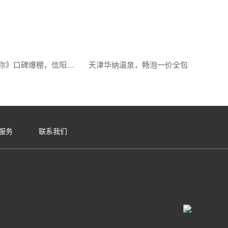
《少年的你》口碑爆棚，信阳华纳影讯提前观影！
天津华纳温泉，畅泡一价全包
服务
联系我们