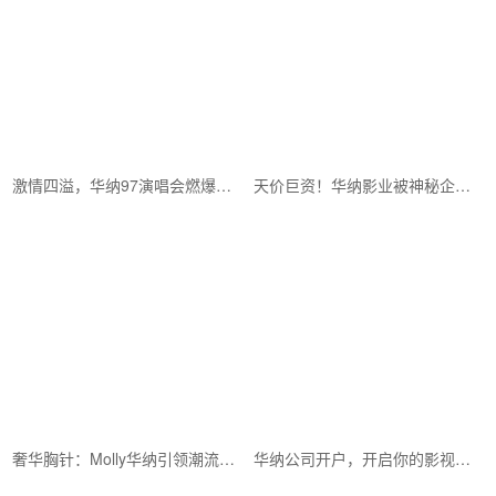
激情四溢，华纳97演唱会燃爆全场
天价巨资！华纳影业被神秘企业收购
奢华胸针：Molly华纳引领潮流新风尚
华纳公司开户，开启你的影视新篇章！