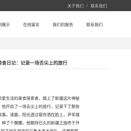
关于我们
/
联系我们
例展示
在线留言
我们的服务
联系我们
美食日记：记录一场舌尖上的旅行
热爱生活的美食探索者，踏上了新疆这片神秘
，他开启了一场舌尖上的旅行，记录下了那些
故事。清晨，阳光透过窗帘洒在脸上，尹军揉
，伸了个懒腰。他期待已久的新疆之旅终于开
他来到了闻名遐迩的乌鲁木齐大巴扎。这里熙熙