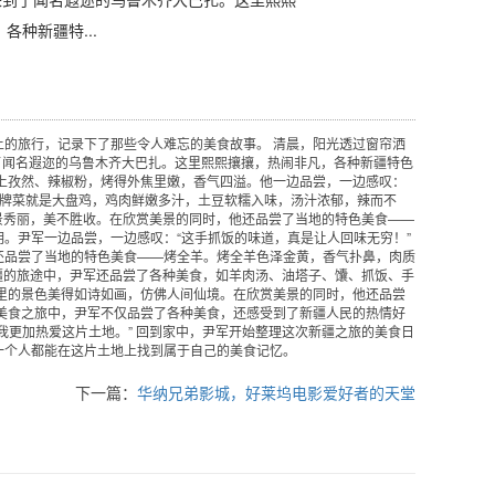
各种新疆特...
的旅行，记录下了那些令人难忘的美食故事。 清晨，阳光透过窗帘洒
了闻名遐迩的乌鲁木齐大巴扎。这里熙熙攘攘，热闹非凡，各种新疆特色
上孜然、辣椒粉，烤得外焦里嫩，香气四溢。他一边品尝，一边感叹：
的招牌菜就是大盘鸡，鸡肉鲜嫩多汁，土豆软糯入味，汤汁浓郁，辣而不
风景秀丽，美不胜收。在欣赏美景的同时，他还品尝了当地的特色美食——
。尹军一边品尝，一边感叹：“这手抓饭的味道，真是让人回味无穷！”
还品尝了当地的特色美食——烤全羊。烤全羊色泽金黄，香气扑鼻，肉质
新疆的旅途中，尹军还品尝了各种美食，如羊肉汤、油塔子、馕、抓饭、手
里的景色美得如诗如画，仿佛人间仙境。在欣赏美景的同时，他还品尝
美食之旅中，尹军不仅品尝了各种美食，还感受到了新疆人民的热情好
我更加热爱这片土地。” 回到家中，尹军开始整理这次新疆之旅的美食日
一个人都能在这片土地上找到属于自己的美食记忆。
下一篇：
华纳兄弟影城，好莱坞电影爱好者的天堂