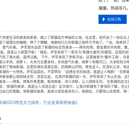
攘攘，热闹非凡，
在线订购
个热爱生活的美食探索者，踏上了新疆这片神秘的土地。在这里，他开启了一场舌尖上
揉了揉惺忪的睡眼，伸了个懒腰。他期待已久的新疆之旅终于开始了。**站，他来到
，香气扑鼻。 尹军首先品尝了新疆的标志性美食——烤羊肉串。那金黄的羊肉串，撒
味道，真是让人欲罢不能！” 随后，尹军来到了一家名为“新疆大盘鸡”的餐馆。这里
气吃了两大碗，直呼过瘾。 下午，尹军来到了伊犁河谷。这里被誉为“塞外江南”，
菜以羊肉、胡萝卜、大米为主要食材，羊肉香气扑鼻，胡萝卜软糯可口，大米粒粒分明
来到了喀纳斯湖。这里的湖水清澈见底，四周群山环抱，景色宜人。在游玩之余，他
斯湖的一大特色。尹军品尝后，不禁赞叹：“这烤全羊的味道，真是让人陶醉！” 在
种美食都让他回味无穷，流连忘返。 在离开新疆的前一天，尹军来到了天山天池。这
美食——烤鱼。烤鱼外焦里嫩，鱼肉鲜美，汤汁浓郁，让人回味无穷。 在新疆的这次
说：“新疆的美食，真是让人流连忘返！这次旅行，让我对新疆有了更深的了解，也让
过自己的笔触，将新疆的美景、美食分享给更多的人。他相信，只要用心去感受，每
华纳CEO柯克大刀阔斧，行业变革即将来临》
品