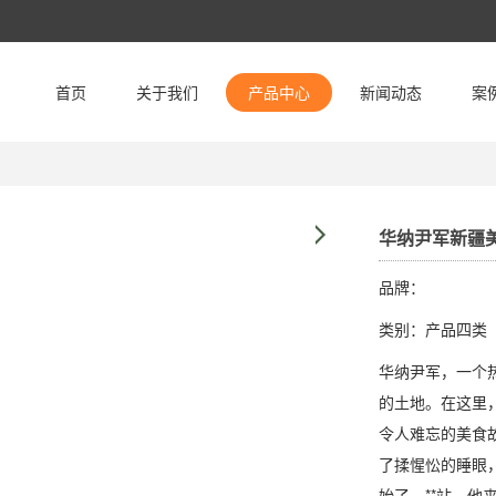
首页
关于我们
产品中心
新闻动态
案
华纳尹军新疆
品牌：
类别：产品四类
华纳尹军，一个
的土地。在这里
令人难忘的美食
了揉惺忪的睡眼
始了。**站，