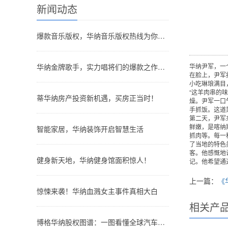
新闻动态
爆款音乐版权，华纳音乐版权热线为你服务！
华纳金牌歌手，实力唱将们的爆款之作大公开！
华纳尹军，一
在脸上，尹军
小吃琳琅满目
“这羊肉串的
蒂华纳房产投资新机遇，买房正当时！
燥。尹军一口
手抓饭。这道
第二天，尹军
鲜嫩，是喀纳
智能家居，华纳装饰开启智慧生活
抓肉等。每一
了当地的特色
客。他感慨地
健身新天地，华纳健身馆面积惊人！
记。他希望通
上一篇：
《
惊悚来袭！华纳血溅女主事件真相大白
相关产
博格华纳股权图谱：一图看懂全球汽车零部件巨头的股权结构