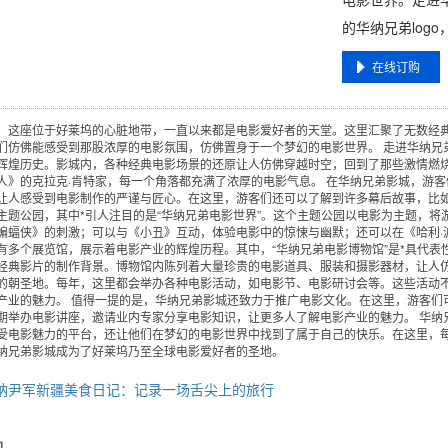
的华纳兄弟logo
在线订购
，这座位于好莱坞的心脏地带，一直以来都是电影爱好者的天堂。这里汇聚了无数经
们仿佛能感受到那股浓厚的电影氛围，仿佛置身于一个梦幻的电影世界。 走进华纳兄弟
辉煌历史。影城内，各种经典电影场景的还原让人仿佛穿越时空，回到了那些激情燃烧
人》的克拉克·肯特家，每一个角落都充满了浓厚的电影气息。 在华纳兄弟影城，游
让人感受到电影制作的严谨与匠心。在这里，游客们还可以了解到许多幕后故事，比如
主题公园，其中*引人注目的是“华纳兄弟电影世界”。这个主题公园以电影为主题，
蝙蝠侠》的刺激；可以与《小丑》互动，体验电影中的惊悚与幽默；还可以在《哈利·
有多个展览馆，展示着电影产业的辉煌历程。其中，“华纳兄弟电影博物馆”是*具代
经典影片的制作背景。博物馆内陈列着大量珍贵的电影道具、服装和摄影器材，让人仿
的朝圣地。每年，这里都会举办各种电影活动，如电影节、电影研讨会等。这些活动
产业的魅力。 值得一提的是，华纳兄弟影城还致力于推广电影文化。在这里，游客们
期举办电影讲座，邀请业内专家分享电影知识，让更多人了解电影产业的魅力。 华纳
受电影魅力的平台，还让他们在梦幻的电影世界中找到了属于自己的快乐。在这里，
纳兄弟影城成为了好莱坞乃至全球电影爱好者的圣地。
纳尹军新疆美食日记：记录一场舌尖上的旅行
品