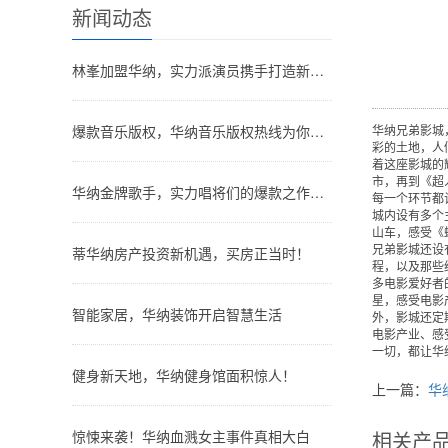
新闻动态
林峯加盟华纳，实力派演员携手打造新经典！
爆款音乐版权，华纳音乐版权热线为你服务！
华纳兄弟影城
彩的土地，人
着这座影城的
市，再到《超
华纳金牌歌手，实力唱将们的爆款之作大公开！
每一个环节都
城内设有多个
山车，感受《
兄弟影城还设
蒂华纳房产投资新机遇，买房正当时！
程，以及那些
多电影爱好者
星，感受电影
智能家居，华纳装饰开启智慧生活
外，影城还定
电影产业、感
一切，都让华
健身新天地，华纳健身馆面积惊人！
上一篇：
华
惊悚来袭！华纳血溅女主事件真相大白
相关产