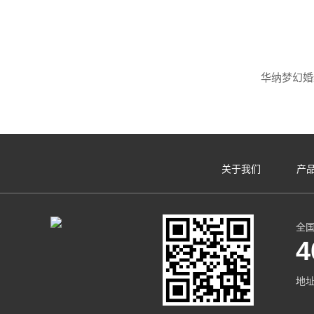
关于我们
产
全
4
地