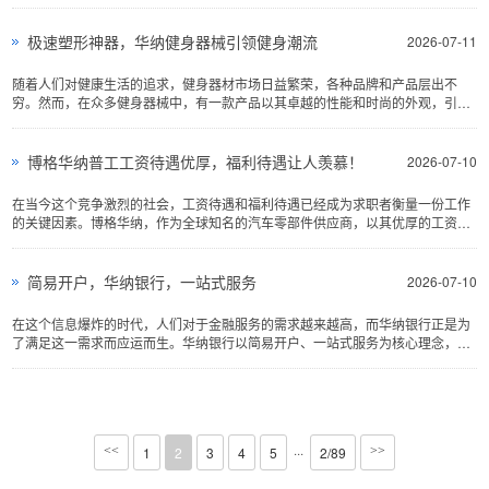
中难以忘怀的美食地标···
极速塑形神器，华纳健身器械引领健身潮流
2026-07-11
随着人们对健康生活的追求，健身器材市场日益繁荣，各种品牌和产品层出不
穷。然而，在众多健身器械中，有一款产品以其卓越的性能和时尚的外观，引领
着健身潮流，那就是华纳···
博格华纳普工工资待遇优厚，福利待遇让人羡慕！
2026-07-10
在当今这个竞争激烈的社会，工资待遇和福利待遇已经成为求职者衡量一份工作
的关键因素。博格华纳，作为全球知名的汽车零部件供应商，以其优厚的工资待
遇和令人羡慕的福利体···
简易开户，华纳银行，一站式服务
2026-07-10
在这个信息爆炸的时代，人们对于金融服务的需求越来越高，而华纳银行正是为
了满足这一需求而应运而生。华纳银行以简易开户、一站式服务为核心理念，致
力于为客户提供便捷、···
···
<<
1
2
3
4
5
2/89
>>