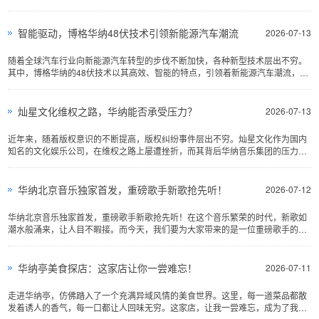
体验与众不同的生活···
智能驱动，博格华纳48伏技术引领新能源汽车潮流
2026-07-13
随着全球汽车行业向新能源汽车转型的步伐不断加快，各种新型技术层出不穷。
其中，博格华纳的48伏技术以其高效、智能的特点，引领着新能源汽车潮流，成
为行业发展的新趋势。···
灿星文化维权之路，华纳能否承受压力？
2026-07-13
近年来，随着版权意识的不断提高，版权纠纷事件层出不穷。灿星文化作为国内
知名的文化娱乐公司，在维权之路上屡遭挫折，而其背后华纳音乐集团的压力也
愈发明显。本文将从灿···
华纳北京音乐独家首发，重磅歌手新歌抢先听！
2026-07-12
华纳北京音乐独家首发，重磅歌手新歌抢先听！在这个音乐繁荣的时代，新歌如
潮水般涌来，让人目不暇接。而今天，我们要为大家带来的是一位重磅歌手的新
歌，由华纳北京音乐独···
华纳亭美食探店：这家店让你一尝难忘！
2026-07-11
走进华纳亭，仿佛踏入了一个充满异域风情的美食世界。这里，每一道菜品都散
发着诱人的香气，每一口都让人回味无穷。这家店，让我一尝难忘，成为了我心