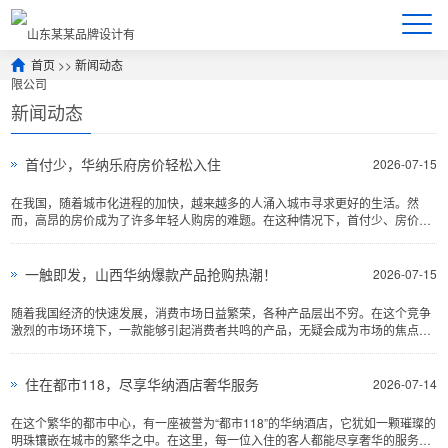
首页
>>
新闻动态
新闻动态
首付少，华纳乐府房价轻松入住
2026-07-15
在我国，随着城市化进程的加快，越来越多的人涌入城市寻求更好的生活。然
而，高昂的房价成为了许多年轻人购房的难题。在这种情况下，首付少、房价合
理的楼盘应运而生，华纳···
一触即发，山西华纳爆款产品抢购热潮！
2026-07-15
随着我国经济的快速发展，消费市场日益繁荣，各种产品层出不穷。在这个竞争
激烈的市场环境下，一款能够引起消费者共鸣的产品，无疑会成为市场的焦点。
近日，山西华纳公司的···
住在都市118，尽享华纳酒店奢华服务
2026-07-14
在这个繁华的都市中心，有一座被誉为“都市118”的华纳酒店，它犹如一颗璀璨的
明珠镶嵌在城市的繁华之中。在这里，每一位入住的客人都能尽享奢华的服务，