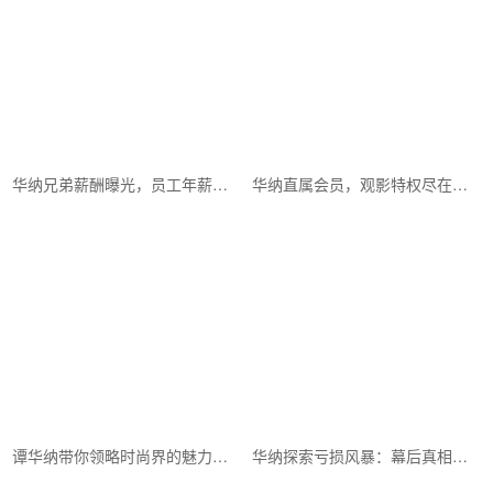
华纳兄弟薪酬曝光，员工年薪让你羡慕不已！
华纳直属会员，观影特权尽在掌握
谭华纳带你领略时尚界的魅力与风采！
华纳探索亏损风暴：幕后真相令人震惊